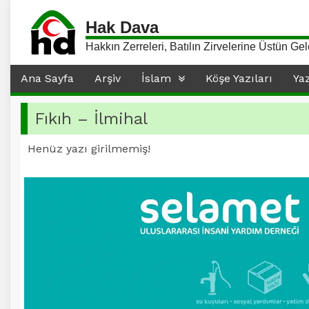
Hak Dava
Hakkın Zerreleri, Batılın Zirvelerine Üstün Gel
Ana Sayfa
Arşiv
İslam
Köşe Yazıları
Ya
Fıkıh – İlmihal
Henüz yazı girilmemiş!