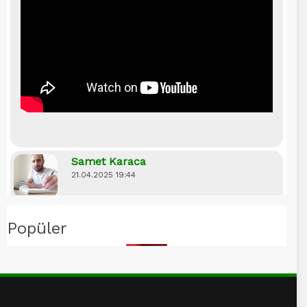
Samet Karaca
21.04.2025 19:44
Tevekkül, huzura açılan kapının anahtarıdır!
Popüler