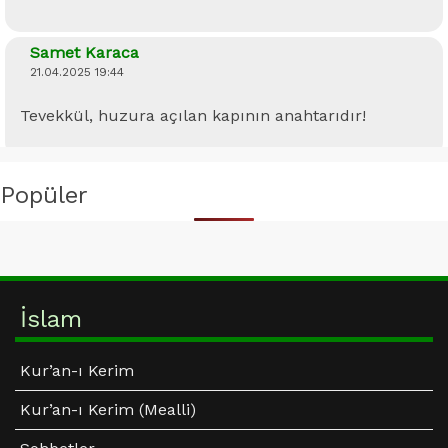
Samet Karaca
21.04.2025 19:44
Tevekkül, huzura açılan kapının anahtarıdır!
Samet Karaca
Popüler
23.02.2025 11:08
Müslüman neden zulme karşı savaşmalı:
وَمَا لَكُمْ لَا تُقَاتِلُونَ ف۪ي سَب۪يلِ اللّٰهِ وَالْمُسْتَضْعَف۪ينَ مِنَ
İslam
الرِّجَالِ وَالنِّسَٓاءِ وَالْوِلْدَانِ الَّذ۪ينَ يَقُولُونَ رَبَّنَٓا اَخْرِجْنَا مِنْ
هٰذِهِ الْقَرْيَةِ الظَّالِمِ اَهْلُهَاۚ وَاجْعَلْ لَنَا مِنْ لَدُنْكَ وَلِياًّۚ
Kur’an-ı Kerim
وَاجْعَلْ لَنَا مِنْ لَدُنْكَ نَص۪يراًۜ
Kur’an-ı Kerim (Mealli)