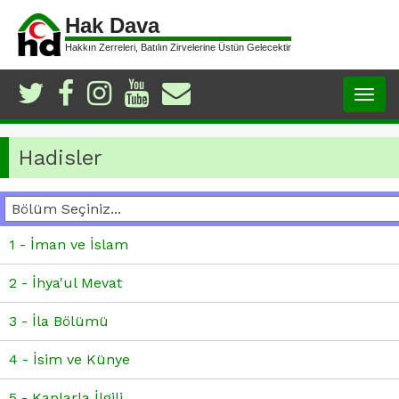
Hak Dava
Hakkın Zerreleri, Batılın Zirvelerine Üstün Gelecektir
Togg
navig
Hadisler
1 - İman ve İslam
2 - İhya'ul Mevat
3 - İla Bölümü
4 - İsim ve Künye
5 - Kaplarla İlgili