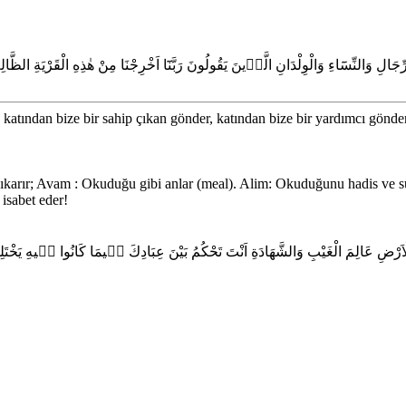
النِّسَٓاءِ وَالْوِلْدَانِ الَّذ۪ينَ يَقُولُونَ رَبَّنَٓا اَخْرِجْنَا مِنْ هٰذِهِ الْقَرْيَةِ الظَّالِم
 katından bize bir sahip çıkan gönder, katından bize bir yardımcı gönde
 çıkarır; Avam : Okuduğu gibi anlar (meal). Alim: Okuduğunu hadis ve sün
isabet eder!