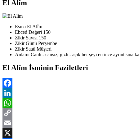
El Alîm
Esma
El Alîm
Ebced Değeri
150
Zikir Sayısı
150
Zikir Günü
Perşembe
Zikir Saati
Müşteri
Anlamı
Canlı - cansız, gizli - açık her şeyi en ince ayrıntısına k
El Alîm İsminin Faziletleri
Facebook
LinkedIn
WhatsApp
Copy
Link
Email