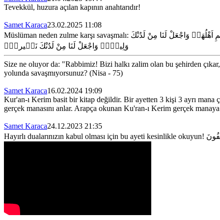
Tevekkül, huzura açılan kapının anahtarıdır!
Samet Karaca
23.02.2025 11:08
Müslüman neden zulme karşı savaşmalı:
ِ اَهْلُهَاۚ وَاجْعَلْ لَنَا مِنْ لَدُنْكَ
وَلِياًّۚ وَاجْعَلْ لَنَا مِنْ لَدُنْكَ نَص۪يراًۜ
Size ne oluyor da: "Rabbimiz! Bizi halkı zalim olan bu şehirden çıkar,
yolunda savaşmıyorsunuz? (Nisa - 75)
Samet Karaca
16.02.2024 19:09
Kur'an-ı Kerim basit bir kitap değildir. Bir ayetten 3 kişi 3 ayrı mana
gerçek manasını anlar. Arapça okunan Ku'ran-ı Kerim gerçek manaya 
Samet Karaca
24.12.2023 21:35
Hayırlı dualarınızın kabul olması için bu ayeti kesinlikle okuyun!