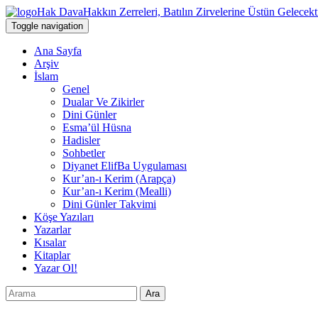
Hak Dava
Hakkın Zerreleri, Batılın Zirvelerine Üstün Gelecekt
Toggle navigation
Ana Sayfa
Arşiv
İslam
Genel
Dualar Ve Zikirler
Dini Günler
Esma’ül Hüsna
Hadisler
Sohbetler
Diyanet ElifBa Uygulaması
Kur’an-ı Kerim (Arapça)
Kur’an-ı Kerim (Mealli)
Dini Günler Takvimi
Köşe Yazıları
Yazarlar
Kısalar
Kitaplar
Yazar Ol!