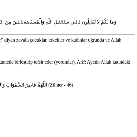
وَمَا لَكُمْ لَا تُقَاتِلُونَ ف۪ي سَب۪يلِ اللّٰهِ وَالْمُسْتَضْعَف۪ينَ مِنَ الرِّجَالِ وَ
r" diyen zavallı çocuklar, erkekler ve kadınlar uğrunda ve Allah
netle birleştirip tefsir eder (yorumlar). Arif: Ayetin Allah katındaki
اَللّٰهُمَّ فَاطِرَ السَّمٰوَاتِ وَالْاَرْضِ عَالِمَ الْغَيْبِ وَالشَّهَادَةِ اَنْتَ تَحْكُمُ بَيْنَ عِبَادِكَ ف۪يمَا كَانُوا ف۪يهِ يَخْتَلِفُونَ
(Zümer - 46)