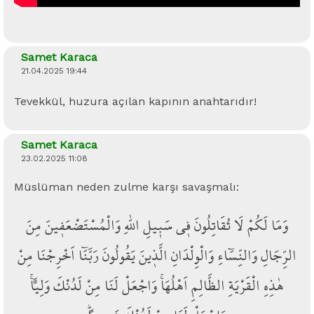
Samet Karaca
21.04.2025 19:44
Tevekkül, huzura açılan kapının anahtarıdır!
Samet Karaca
23.02.2025 11:08
Müslüman neden zulme karşı savaşmalı:
وَمَا لَكُمْ لَا تُقَاتِلُونَ ف۪ي سَب۪يلِ اللّٰهِ وَالْمُسْتَضْعَف۪ينَ مِنَ
الرِّجَالِ وَالنِّسَٓاءِ وَالْوِلْدَانِ الَّذ۪ينَ يَقُولُونَ رَبَّنَٓا اَخْرِجْنَا مِنْ
هٰذِهِ الْقَرْيَةِ الظَّالِمِ اَهْلُهَاۚ وَاجْعَلْ لَنَا مِنْ لَدُنْكَ وَلِياًّۚ