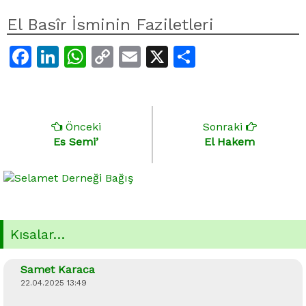
El Basîr İsminin Faziletleri
Facebook
LinkedIn
WhatsApp
Copy
Email
X
Share
Link
Önceki
Sonraki
Es Semi’
El Hakem
Kısalar…
Samet Karaca
22.04.2025 13:49