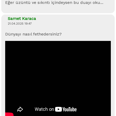
Eğer üzüntü ve sıkıntı içindeysen bu duayı oku...
Samet Karaca
21.04.2025 19:47
Dünyayı nasıl fethedersiniz?