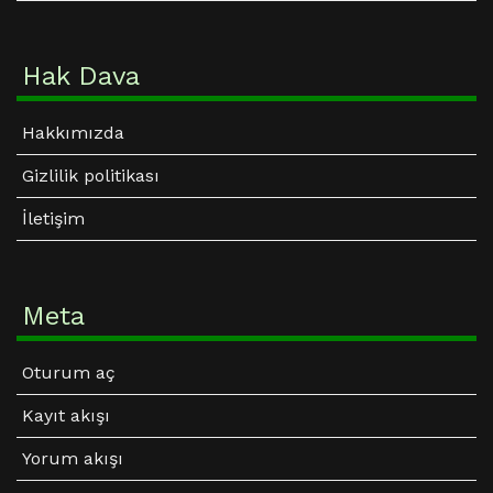
Samet Karaca
23.02.2025 11:08
Hak Dava
Müslüman neden zulme karşı savaşmalı:
Hakkımızda
وَمَا لَكُمْ لَا تُقَاتِلُونَ ف۪ي سَب۪يلِ اللّٰهِ
Gizlilik politikası
وَالْمُسْتَضْعَف۪ينَ مِنَ الرِّجَالِ وَالنِّسَٓاءِ
İletişim
وَالْوِلْدَانِ الَّذ۪ينَ يَقُولُونَ رَبَّنَٓا اَخْرِجْنَا مِنْ
هٰذِهِ الْقَرْيَةِ الظَّالِمِ اَهْلُهَاۚ وَاجْعَلْ لَنَا مِنْ
Meta
لَدُنْكَ وَلِياًّۚ وَاجْعَلْ لَنَا مِنْ لَدُنْكَ
Oturum aç
نَص۪يراًۜ
Kayıt akışı
Size ne oluyor da: "Rabbimiz! Bizi halkı zalim olan
Yorum akışı
bu şehirden çıkar, katından bize bir sahip çıkan