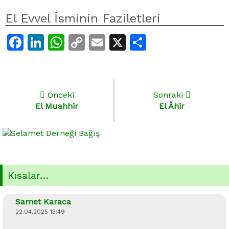
El Evvel İsminin Faziletleri
Facebook
LinkedIn
WhatsApp
Copy
Email
X
Share
Link
Önceki
Sonraki
El Muahhir
El Âhir
Kısalar…
Samet Karaca
22.04.2025 13:49