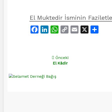
El Muktedir İsminin Faziletle
Facebook
LinkedIn
WhatsApp
Copy
Email
X
Sha
Link
Önceki
El Kâdir