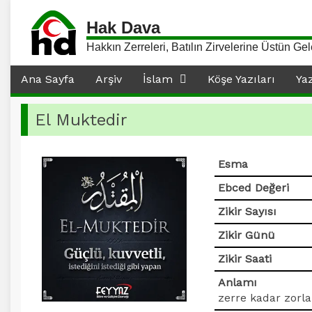
Hak Dava
Hakkın Zerreleri, Batılın Zirvelerine Üstün Gel
Ana Sayfa
Arşiv
İslam
Köşe Yazıları
Ya
El Muktedir
Esma
Ebced Değeri
Zikir Sayısı
Zikir Günü
Zikir Saati
Anlamı
zerre kadar zorl