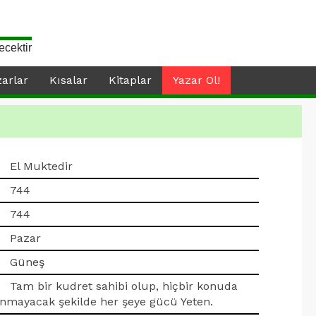
ecektir
zarlar
Kısalar
Kitaplar
Yazar Ol!
El Muktedir
744
744
Pazar
Güneş
Tam bir kudret sahibi olup, hiçbir konuda
anmayacak şekilde her şeye gücü Yeten.