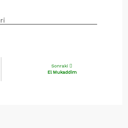
ri
re
Sonraki
El Mukaddim