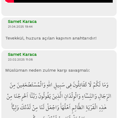
Samet Karaca
21.04.2025 19:44
Tevekkül, huzura açılan kapının anahtarıdır!
Samet Karaca
23.02.2025 11:08
Müslüman neden zulme karşı savaşmalı:
وَمَا لَكُمْ لَا تُقَاتِلُونَ ف۪ي سَب۪يلِ اللّٰهِ وَالْمُسْتَضْعَف۪ينَ مِنَ
الرِّجَالِ وَالنِّسَٓاءِ وَالْوِلْدَانِ الَّذ۪ينَ يَقُولُونَ رَبَّنَٓا اَخْرِجْنَا مِنْ
هٰذِهِ الْقَرْيَةِ الظَّالِمِ اَهْلُهَاۚ وَاجْعَلْ لَنَا مِنْ لَدُنْكَ وَلِياًّۚ