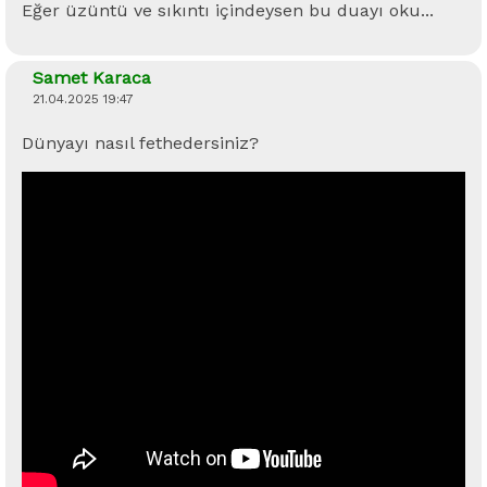
Eğer üzüntü ve sıkıntı içindeysen bu duayı oku...
Samet Karaca
21.04.2025 19:47
Dünyayı nasıl fethedersiniz?