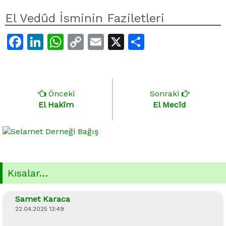
El Vedûd İsminin Faziletleri
Facebook
LinkedIn
WhatsApp
Copy
Email
X
Share
Link
Önceki
Sonraki
El Hakîm
El Mecîd
Kısalar…
Samet Karaca
22.04.2025 13:49