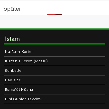
Popüler
Size ne oluyor da: "Rabbimiz! Bizi halkı zalim olan
bu şehirden çıkar, katından bize bir sahip çıkan
gönder, katından bize bir yardımcı gönder" diyen
zavallı çocuklar, erkekler ve kadınlar uğrunda ve
Allah yolunda savaşmıyorsunuz?
İslam
(Nisa - 75)
Kur’an-ı Kerim
Samet Karaca
Kur’an-ı Kerim (Mealli)
16.02.2024 19:09
Sohbetler
Kur'an-ı Kerim basit bir kitap değildir. Bir ayetten 3
kişi 3 ayrı mana çıkarır;
Hadisler
Avam : Okuduğu gibi anlar (meal).
Esma’ül Hüsna
Alim: Okuduğunu hadis ve sünnetle birleştirip tefsir
eder (yorumlar).
Dini Günler Takvimi
Arif: Ayetin Allah katındaki gerçek manasını anlar.