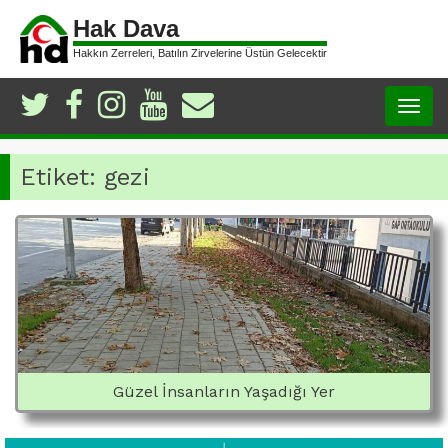
Hak Dava
Hakkın Zerreleri, Batılın Zirvelerine Üstün Gelecektir
Togg
navig
Etiket:
gezi
Güzel İnsanların Yaşadığı Yer