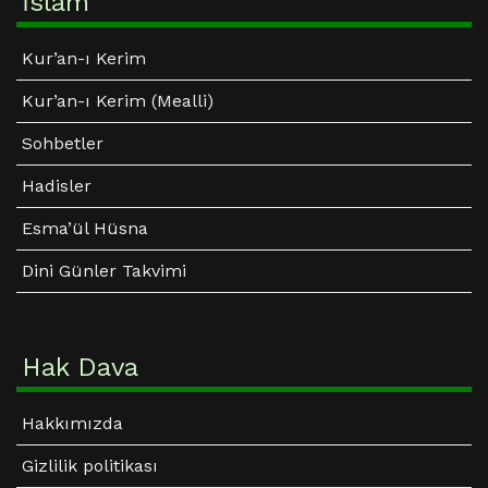
İslam
Kur’an-ı Kerim
Kur’an-ı Kerim (Mealli)
Sohbetler
Hadisler
Esma’ül Hüsna
Dini Günler Takvimi
Hak Dava
Samet Karaca
23.02.2025 11:08
Hakkımızda
Gizlilik politikası
Müslüman neden zulme karşı savaşmalı: