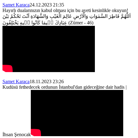
Samet Karaca
24.12.2023 21:35
Hayırlı dualarınızın kabul olması için bu ayeti kesinlikle okuyun!
اَللّٰهُمَّ فَاطِرَ السَّمٰوَاتِ وَالْاَرْضِ عَالِمَ الْغَيْبِ وَالشَّهَادَةِ اَنْتَ تَحْكُمُ بَيْنَ
عِبَادِكَ ف۪يمَا كَانُوا ف۪يهِ يَخْتَلِفُونَ
(Zümer - 46)
Samet Karaca
18.11.2023 23:26
Kudüsü fethedecek ordunun İstanbul'dan gideceğine dair hadis |
İhsan Şenocak