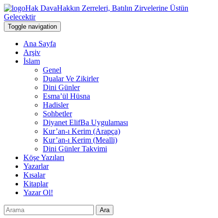
Hak Dava
Hakkın Zerreleri, Batılın Zirvelerine Üstün
Gelecektir
Toggle navigation
Ana Sayfa
Arşiv
İslam
Genel
Dualar Ve Zikirler
Dini Günler
Esma’ül Hüsna
Hadisler
Sohbetler
Diyanet ElifBa Uygulaması
Kur’an-ı Kerim (Arapça)
Kur’an-ı Kerim (Mealli)
Dini Günler Takvimi
Köşe Yazıları
Yazarlar
Kısalar
Kitaplar
Yazar Ol!