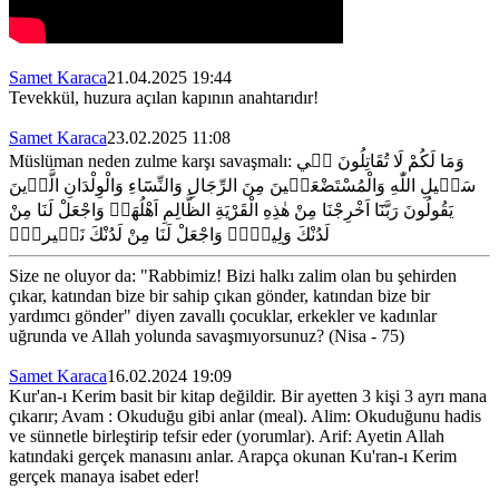
Samet Karaca
21.04.2025 19:44
Tevekkül, huzura açılan kapının anahtarıdır!
Samet Karaca
23.02.2025 11:08
Müslüman neden zulme karşı savaşmalı:
وَمَا لَكُمْ لَا تُقَاتِلُونَ ف۪ي
سَب۪يلِ اللّٰهِ وَالْمُسْتَضْعَف۪ينَ مِنَ الرِّجَالِ وَالنِّسَٓاءِ وَالْوِلْدَانِ الَّذ۪ينَ
يَقُولُونَ رَبَّنَٓا اَخْرِجْنَا مِنْ هٰذِهِ الْقَرْيَةِ الظَّالِمِ اَهْلُهَاۚ وَاجْعَلْ لَنَا مِنْ
لَدُنْكَ وَلِياًّۚ وَاجْعَلْ لَنَا مِنْ لَدُنْكَ نَص۪يراًۜ
Size ne oluyor da: "Rabbimiz! Bizi halkı zalim olan bu şehirden
çıkar, katından bize bir sahip çıkan gönder, katından bize bir
yardımcı gönder" diyen zavallı çocuklar, erkekler ve kadınlar
uğrunda ve Allah yolunda savaşmıyorsunuz? (Nisa - 75)
Samet Karaca
16.02.2024 19:09
Kur'an-ı Kerim basit bir kitap değildir. Bir ayetten 3 kişi 3 ayrı mana
çıkarır; Avam : Okuduğu gibi anlar (meal). Alim: Okuduğunu hadis
ve sünnetle birleştirip tefsir eder (yorumlar). Arif: Ayetin Allah
katındaki gerçek manasını anlar. Arapça okunan Ku'ran-ı Kerim
gerçek manaya isabet eder!