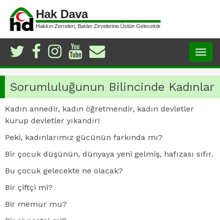
Hak Dava
Hakkın Zerreleri, Batılın Zirvelerine Üstün Gelecektir
Togg
navig
Sorumluluğunun Bilincinde Kadınlar
Kadın annedir, kadın öğretmendir, kadın devletler
kurup devletler yıkandır!
Peki, kadınlarımız gücünün farkında mı?
Bir çocuk düşünün, dünyaya yeni gelmiş, hafızası sıfır.
Bu çocuk gelecekte ne olacak?
Bir çiftçi mi?
Bir memur mu?