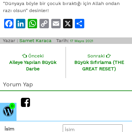
“Dünyaya böyle bir çocuk bıraktığı için Allah ondan
razı olsun” desinler!
Facebook
LinkedIn
WhatsApp
Copy
Email
X
Share
Link
Yazar :
Samet Karaca
Tarih:
17 Mayıs 2021
Önceki
Sonraki
Aileye Yapılan Büyük
Büyük Sıfırlama (THE
Darbe
GREAT RESET)
Yorum Yap
0
İsim