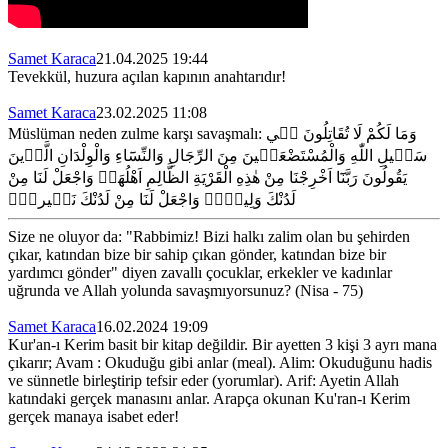
Samet Karaca
21.04.2025 19:44
Tevekkül, huzura açılan kapının anahtarıdır!
Samet Karaca
23.02.2025 11:08
Müslüman neden zulme karşı savaşmalı:
وَمَا لَكُمْ لَا تُقَاتِلُونَ ف۪ي
سَب۪يلِ اللّٰهِ وَالْمُسْتَضْعَف۪ينَ مِنَ الرِّجَالِ وَالنِّسَٓاءِ وَالْوِلْدَانِ الَّذ۪ينَ
يَقُولُونَ رَبَّنَٓا اَخْرِجْنَا مِنْ هٰذِهِ الْقَرْيَةِ الظَّالِمِ اَهْلُهَاۚ وَاجْعَلْ لَنَا مِنْ
لَدُنْكَ وَلِياًّۚ وَاجْعَلْ لَنَا مِنْ لَدُنْكَ نَص۪يراًۜ
Size ne oluyor da: "Rabbimiz! Bizi halkı zalim olan bu şehirden
çıkar, katından bize bir sahip çıkan gönder, katından bize bir
yardımcı gönder" diyen zavallı çocuklar, erkekler ve kadınlar
uğrunda ve Allah yolunda savaşmıyorsunuz? (Nisa - 75)
Samet Karaca
16.02.2024 19:09
Kur'an-ı Kerim basit bir kitap değildir. Bir ayetten 3 kişi 3 ayrı mana
çıkarır; Avam : Okuduğu gibi anlar (meal). Alim: Okuduğunu hadis
ve sünnetle birleştirip tefsir eder (yorumlar). Arif: Ayetin Allah
katındaki gerçek manasını anlar. Arapça okunan Ku'ran-ı Kerim
gerçek manaya isabet eder!