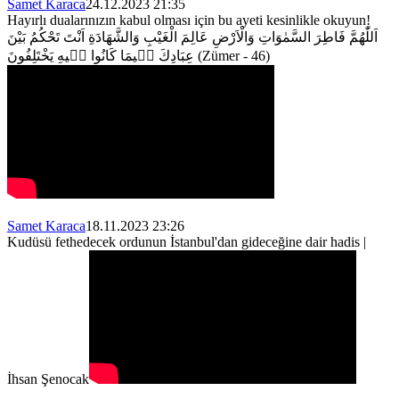
Samet Karaca
24.12.2023 21:35
Hayırlı dualarınızın kabul olması için bu ayeti kesinlikle okuyun!
اَللّٰهُمَّ فَاطِرَ السَّمٰوَاتِ وَالْاَرْضِ عَالِمَ الْغَيْبِ وَالشَّهَادَةِ اَنْتَ تَحْكُمُ بَيْنَ
عِبَادِكَ ف۪يمَا كَانُوا ف۪يهِ يَخْتَلِفُونَ
(Zümer - 46)
Samet Karaca
18.11.2023 23:26
Kudüsü fethedecek ordunun İstanbul'dan gideceğine dair hadis |
İhsan Şenocak