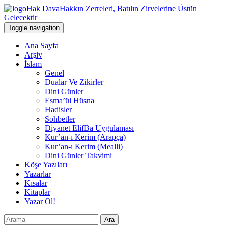
Hak Dava
Hakkın Zerreleri, Batılın Zirvelerine Üstün
Gelecektir
Toggle navigation
Ana Sayfa
Arşiv
İslam
Genel
Dualar Ve Zikirler
Dini Günler
Esma’ül Hüsna
Hadisler
Sohbetler
Diyanet ElifBa Uygulaması
Kur’an-ı Kerim (Arapça)
Kur’an-ı Kerim (Mealli)
Dini Günler Takvimi
Köşe Yazıları
Yazarlar
Kısalar
Kitaplar
Yazar Ol!